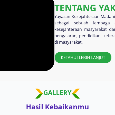
TENTANG YA
Yayasan Kesejahteraan Madani 
sebagai sebuah lembaga 
kesejahteraan masyarakat da
pengajaran, pendidikan, kete
di masyarakat.
KETAHUI LEBIH LANJUT
GALLERY
Hasil Kebaikanmu