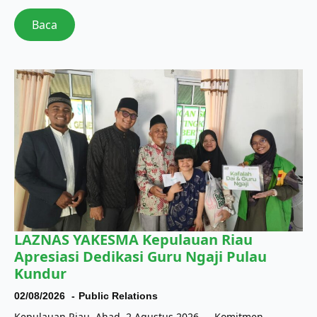
Baca
LAZNAS YAKESMA Kepulauan Riau
Apresiasi Dedikasi Guru Ngaji Pulau
Kundur
02/08/2026
Public Relations
Kepulauan Riau, Ahad, 2 Agustus 2026 — Komitmen