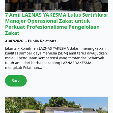
7 Amil LAZNAS YAKESMA Lulus Sertifikasi
Manajer Operasional Zakat untuk
Perkuat Profesionalisme Pengelolaan
Zakat
31/07/2026
Public Relations
Jakarta – Komitmen LAZNAS YAKESMA dalam meningkatkan
kualitas sumber daya manusia (SDM) amil terus diwujudkan
melalui penguatan kompetensi yang terstandar. Sebanyak
tujuh amil dari berbagai cabang LAZNAS YAKESMA
mengikuti Pelatihan…
Baca