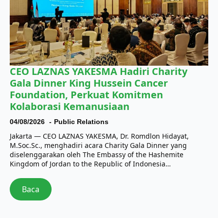
CEO LAZNAS YAKESMA Hadiri Charity
Gala Dinner King Hussein Cancer
Foundation, Perkuat Komitmen
Kolaborasi Kemanusiaan
04/08/2026
Public Relations
Jakarta — CEO LAZNAS YAKESMA, Dr. Romdlon Hidayat,
M.Soc.Sc., menghadiri acara Charity Gala Dinner yang
diselenggarakan oleh The Embassy of the Hashemite
Kingdom of Jordan to the Republic of Indonesia…
Baca