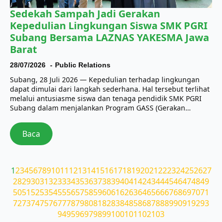
Sedekah Sampah Jadi Gerakan
Kepedulian Lingkungan Siswa SMK PGRI
Subang Bersama LAZNAS YAKESMA Jawa
Barat
28/07/2026
Public Relations
Subang, 28 Juli 2026 — Kepedulian terhadap lingkungan
dapat dimulai dari langkah sederhana. Hal tersebut terlihat
melalui antusiasme siswa dan tenaga pendidik SMK PGRI
Subang dalam menjalankan Program GASS (Gerakan…
Baca
1
2
3
4
5
6
7
8
9
10
11
12
13
14
15
16
17
18
19
20
21
22
23
24
25
26
27
28
29
30
31
32
33
34
35
36
37
38
39
40
41
42
43
44
45
46
47
48
49
50
51
52
53
54
55
56
57
58
59
60
61
62
63
64
65
66
67
68
69
70
71
72
73
74
75
76
77
78
79
80
81
82
83
84
85
86
87
88
89
90
91
92
93
94
95
96
97
98
99
100
101
102
103