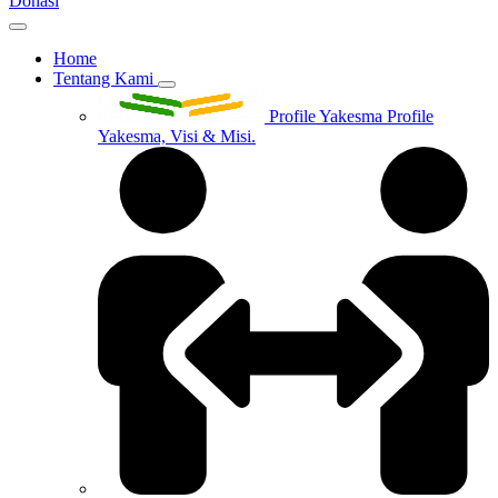
Donasi
Home
Tentang Kami
Profile Yakesma
Profile
Yakesma, Visi & Misi.