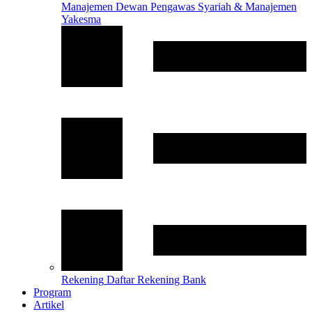
Manajemen
Dewan Pengawas Syariah & Manajemen
Yakesma
Rekening
Daftar Rekening Bank
Program
Artikel