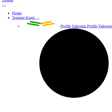
Donasi
Home
Tentang Kami
Profile Yakesma
Profile Yakesma