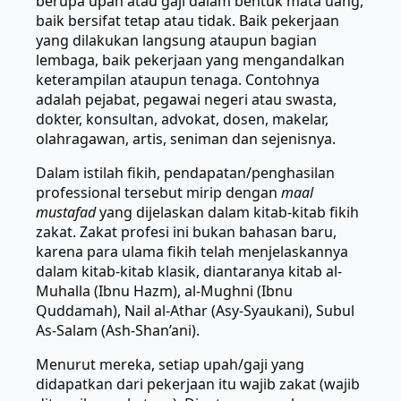
berupa upah atau gaji dalam bentuk mata uang,
baik bersifat tetap atau tidak. Baik pekerjaan
yang dilakukan langsung ataupun bagian
lembaga, baik pekerjaan yang mengandalkan
keterampilan ataupun tenaga. Contohnya
adalah pejabat, pegawai negeri atau swasta,
dokter, konsultan, advokat, dosen, makelar,
olahragawan, artis, seniman dan sejenisnya.
Dalam istilah fikih, pendapatan/penghasilan
professional tersebut mirip dengan
maal
mustafad
yang dijelaskan dalam kitab-kitab fikih
zakat. Zakat profesi ini bukan bahasan baru,
karena para ulama fikih telah menjelaskannya
dalam kitab-kitab klasik, diantaranya kitab al-
Muhalla (Ibnu Hazm), al-Mughni (Ibnu
Quddamah), Nail al-Athar (Asy-Syaukani), Subul
As-Salam (Ash-Shan’ani).
Menurut mereka, setiap upah/gaji yang
didapatkan dari pekerjaan itu wajib zakat (wajib