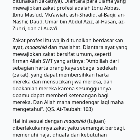
ditunaikan zakatnya). Diantara para ulama yang
mewajibkan zakat profesi adalah Ibnu Abbas,
Ibnu Mas’ud, Mu’awiah, ash-Shadiq, al-Baqir, an-
Nashir, Daud, Umar bin Abdul Aziz, al-Hasan, az-
Zuhri, dan al-Auza’i.
Zakat profesi itu wajib ditunaikan berdasarkan
ayat,
maqashid
dan maslahat. Diantara ayat yang
mewajibkan zakat bersifat umum, seperti
firman Allah SWT yang artinya: “Ambillah dari
sebagian harta orang kaya sebagai sedekah
(zakat), yang dapat membersihkan harta
mereka dan mensucikan jiwa mereka, dan
doakanlah mereka karena sesungguhnya
doamu dapat memberi ketenangan bagi
mereka. Dan Allah maha mendengar lagi maha
mengetahui”. (QS. At-Taubah: 103)
Hal ini sesuai dengan
maqashid
(tujuan)
diberlakukannya zakat yaitu semangat berbagi,
memenuhi hajat dhuafa dan kebutuhan