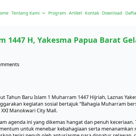
ome
Tentang Kami
Program
Artikel
Kontak
Download
Dafta
 1447 H, Yakesma Papua Barat Gel
omments
 Tahun Baru Islam 1 Muharram 1447 Hijriah, Laznas Yak
ggarakan kegiatan sosial bertajuk “Bahagia Muharram ber
 XXI Manokwari City Mall.
alam agenda ini yang dikemas hangat dan penuh keceriaan.
omentum untuk menebar kebahagiaan serta menanamkan nila
ioskop terisi penuh oleh antusiasme para donatur, relawan, 