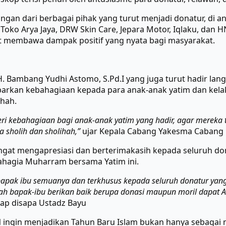
ungan dari berbagai pihak yang turut menjadi donatur, di a
ko Arya Jaya, DRW Skin Care, Jepara Motor, Iqlaku, dan HN
t membawa dampak positif yang nyata bagi masyarakat.
. Bambang Yudhi Astomo, S.Pd.I yang juga turut hadir la
barkan kebahagiaan kepada para anak-anak yatim dan kela
ihah.
eri kebahagiaan bagi anak-anak yatim yang hadir, agar merek
a sholih dan sholihah,”
ujar Kepala Cabang Yakesma Cabang 
ngat mengapresiasi dan berterimakasih kepada seluruh don
ahagia Muharram bersama Yatim ini.
bapak ibu semuanya dan terkhusus kepada seluruh donatur yan
lah bapak-ibu berikan baik berupa donasi maupun moril dapat A
ap disapa Ustadz Bayu
 ingin menjadikan Tahun Baru Islam bukan hanya sebagai 