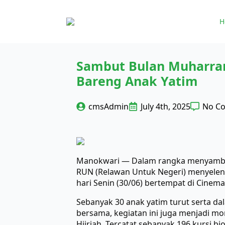
H
Sambut Bulan Muharram
Bareng Anak Yatim
cmsAdmin
July 4th, 2025
No C
Manokwari — Dalam rangka menyambut
RUN (Relawan Untuk Negeri) menyelen
hari Senin (30/06) bertempat di Cinema
Sebanyak 30 anak yatim turut serta d
bersama, kegiatan ini juga menjadi m
Hijriah. Tercatat sebanyak 196 kursi b