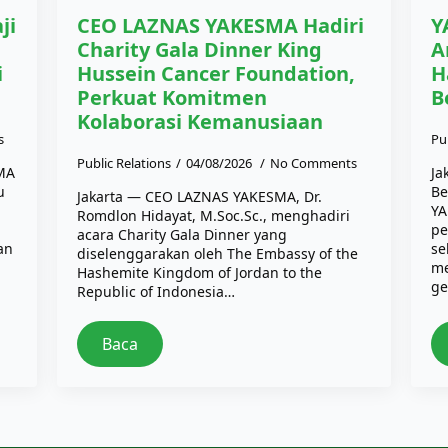
ji
CEO LAZNAS YAKESMA Hadiri
Y
Charity Gala Dinner King
A
i
Hussein Cancer Foundation,
H
Perkuat Komitmen
B
Kolaborasi Kemanusiaan
s
Pu
Public Relations
04/08/2026
No Comments
SMA
Ja
u
Be
Jakarta — CEO LAZNAS YAKESMA, Dr.
YA
Romdlon Hidayat, M.Soc.Sc., menghadiri
pe
acara Charity Gala Dinner yang
an
se
diselenggarakan oleh The Embassy of the
me
Hashemite Kingdom of Jordan to the
ge
Republic of Indonesia…
Baca