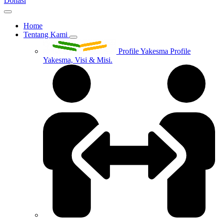
Donasi
Home
Tentang Kami
Profile Yakesma
Profile
Yakesma, Visi & Misi.