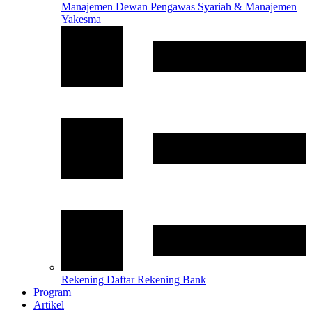
Manajemen
Dewan Pengawas Syariah & Manajemen
Yakesma
Rekening
Daftar Rekening Bank
Program
Artikel