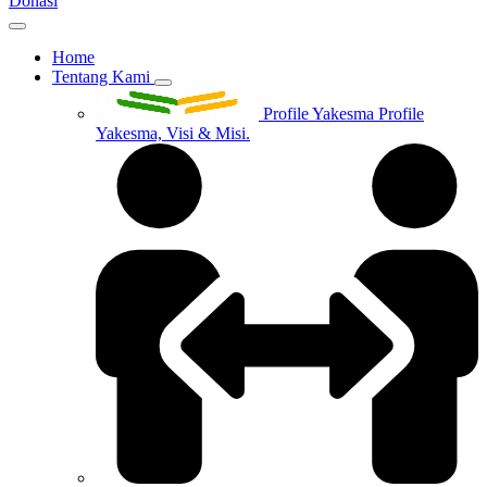
Donasi
Home
Tentang Kami
Profile Yakesma
Profile
Yakesma, Visi & Misi.