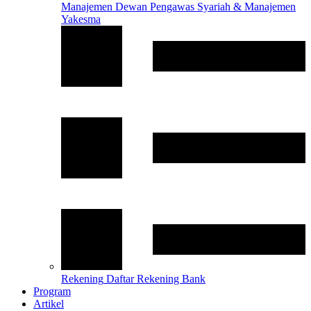
Manajemen
Dewan Pengawas Syariah & Manajemen
Yakesma
Rekening
Daftar Rekening Bank
Program
Artikel