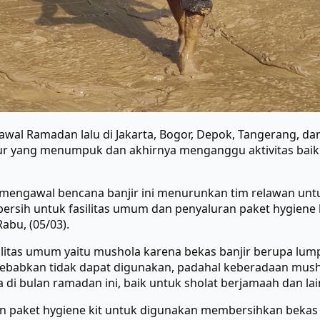
i awal Ramadan lalu di Jakarta, Bogor, Depok, Tangerang, d
ur yang menumpuk dan akhirnya menganggu aktivitas baik 
s mengawal bencana banjir ini menurunkan tim relawan u
rsih untuk fasilitas umum dan penyaluran paket hygiene
abu, (05/03).
fasilitas umum yaitu mushola karena bekas banjir berupa l
babkan tidak dapat digunakan, padahal keberadaan musho
i bulan ramadan ini, baik untuk sholat berjamaah dan lai
 paket hygiene kit untuk digunakan membersihkan bekas 