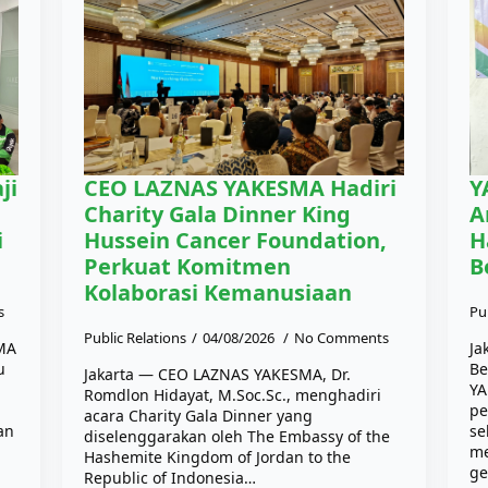
ji
CEO LAZNAS YAKESMA Hadiri
Y
Charity Gala Dinner King
A
i
Hussein Cancer Foundation,
H
Perkuat Komitmen
B
Kolaborasi Kemanusiaan
s
Pu
Public Relations
04/08/2026
No Comments
SMA
Ja
u
Be
Jakarta — CEO LAZNAS YAKESMA, Dr.
YA
Romdlon Hidayat, M.Soc.Sc., menghadiri
pe
acara Charity Gala Dinner yang
an
se
diselenggarakan oleh The Embassy of the
me
Hashemite Kingdom of Jordan to the
ge
Republic of Indonesia…