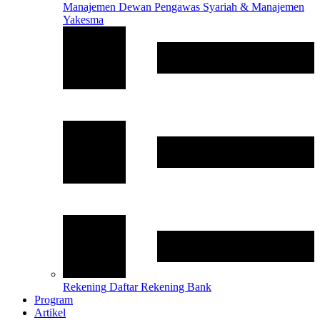
Manajemen
Dewan Pengawas Syariah & Manajemen
Yakesma
Rekening
Daftar Rekening Bank
Program
Artikel