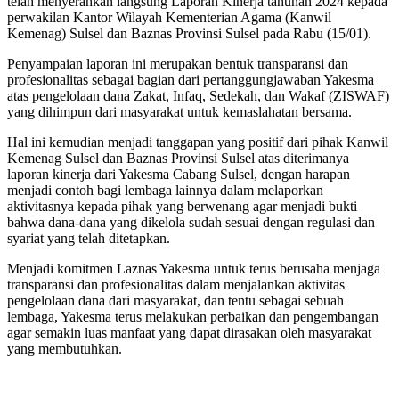
telah menyerahkan langsung Laporan Kinerja tahunan 2024 kepada
perwakilan Kantor Wilayah Kementerian Agama (Kanwil
Kemenag) Sulsel dan Baznas Provinsi Sulsel pada Rabu (15/01).
Penyampaian laporan ini merupakan bentuk transparansi dan
profesionalitas sebagai bagian dari pertanggungjawaban Yakesma
atas pengelolaan dana Zakat, Infaq, Sedekah, dan Wakaf (ZISWAF)
yang dihimpun dari masyarakat untuk kemaslahatan bersama.
Hal ini kemudian menjadi tanggapan yang positif dari pihak Kanwil
Kemenag Sulsel dan Baznas Provinsi Sulsel atas diterimanya
laporan kinerja dari Yakesma Cabang Sulsel, dengan harapan
menjadi contoh bagi lembaga lainnya dalam melaporkan
aktivitasnya kepada pihak yang berwenang agar menjadi bukti
bahwa dana-dana yang dikelola sudah sesuai dengan regulasi dan
syariat yang telah ditetapkan.
Menjadi komitmen Laznas Yakesma untuk terus berusaha menjaga
transparansi dan profesionalitas dalam menjalankan aktivitas
pengelolaan dana dari masyarakat, dan tentu sebagai sebuah
lembaga, Yakesma terus melakukan perbaikan dan pengembangan
agar semakin luas manfaat yang dapat dirasakan oleh masyarakat
yang membutuhkan.