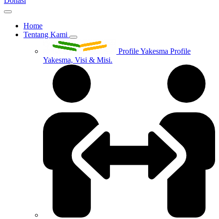
Donasi
Home
Tentang Kami
Profile Yakesma
Profile
Yakesma, Visi & Misi.