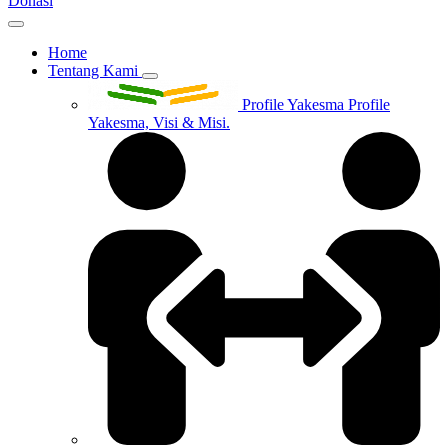
Donasi
Home
Tentang Kami
Profile Yakesma
Profile
Yakesma, Visi & Misi.