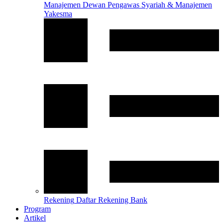
Manajemen
Dewan Pengawas Syariah & Manajemen
Yakesma
Rekening
Daftar Rekening Bank
Program
Artikel