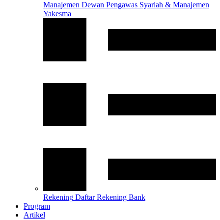
Manajemen
Dewan Pengawas Syariah & Manajemen
Yakesma
Rekening
Daftar Rekening Bank
Program
Artikel