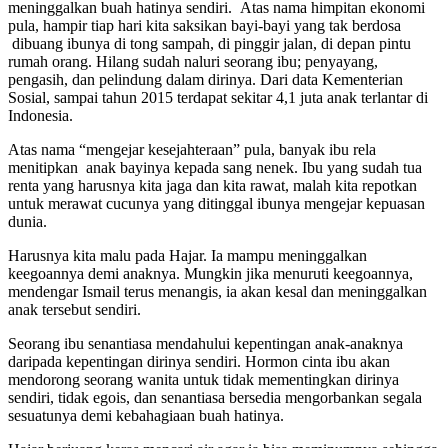
meninggalkan buah hatinya sendiri. Atas nama himpitan ekonomi
pula, hampir tiap hari kita saksikan bayi-bayi yang tak berdosa
dibuang ibunya di tong sampah, di pinggir jalan, di depan pintu
rumah orang. Hilang sudah naluri seorang ibu; penyayang,
pengasih, dan pelindung dalam dirinya. Dari data Kementerian
Sosial, sampai tahun 2015 terdapat sekitar 4,1 juta anak terlantar di
Indonesia.
Atas nama “mengejar kesejahteraan” pula, banyak ibu rela
menitipkan anak bayinya kepada sang nenek. Ibu yang sudah tua
renta yang harusnya kita jaga dan kita rawat, malah kita repotkan
untuk merawat cucunya yang ditinggal ibunya mengejar kepuasan
dunia.
Harusnya kita malu pada Hajar. Ia mampu meninggalkan
keegoannya demi anaknya. Mungkin jika menuruti keegoannya,
mendengar Ismail terus menangis, ia akan kesal dan meninggalkan
anak tersebut sendiri.
Seorang ibu senantiasa mendahului kepentingan anak-anaknya
daripada kepentingan dirinya sendiri. Hormon cinta ibu akan
mendorong seorang wanita untuk tidak mementingkan dirinya
sendiri, tidak egois, dan senantiasa bersedia mengorbankan segala
sesuatunya demi kebahagiaan buah hatinya.