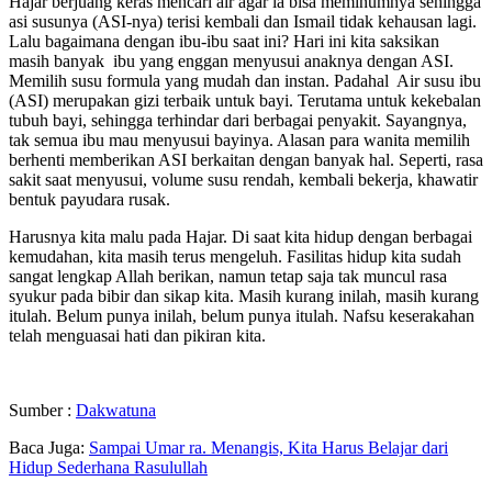
Hajar berjuang keras mencari air agar ia bisa meminumnya sehingga
asi susunya (ASI-nya) terisi kembali dan Ismail tidak kehausan lagi.
Lalu bagaimana dengan ibu-ibu saat ini? Hari ini kita saksikan
masih banyak ibu yang enggan menyusui anaknya dengan ASI.
Memilih susu formula yang mudah dan instan. Padahal Air susu ibu
(ASI) merupakan gizi terbaik untuk bayi. Terutama untuk kekebalan
tubuh bayi, sehingga terhindar dari berbagai penyakit. Sayangnya,
tak semua ibu mau menyusui bayinya. Alasan para wanita memilih
berhenti memberikan ASI berkaitan dengan banyak hal. Seperti, rasa
sakit saat menyusui, volume susu rendah, kembali bekerja, khawatir
bentuk payudara rusak.
Harusnya kita malu pada Hajar. Di saat kita hidup dengan berbagai
kemudahan, kita masih terus mengeluh. Fasilitas hidup kita sudah
sangat lengkap Allah berikan, namun tetap saja tak muncul rasa
syukur pada bibir dan sikap kita. Masih kurang inilah, masih kurang
itulah. Belum punya inilah, belum punya itulah. Nafsu keserakahan
telah menguasai hati dan pikiran kita.
Sumber :
Dakwatuna
Baca Juga:
Sampai Umar ra. Menangis, Kita Harus Belajar dari
Hidup Sederhana Rasulullah