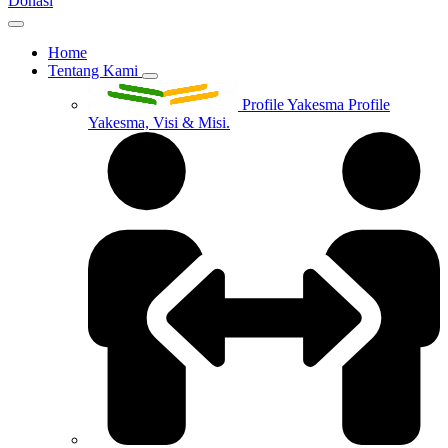
Donasi
Home
Tentang Kami
Profile Yakesma
Profile
Yakesma, Visi & Misi.