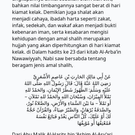
bahkan nilai timbangannya sangat berat di hari
kiamat kelak. Demikian juga shalat akan
menjadi cahaya, ibadah harta seperti zakat,
infak, sedekah, dan wakaf akan menjadi bukti
kebenaran iman, serta kesabaran mengisi
kehidupan dengan amal shalih merupakan
hujjah yang akan diperhitungkan di hari kiamat
kelak. di Dalam hadits ke 23 dari kitab Al-Arba’in
Nawawiyyah, Nabi saw bersabda tentang
beragam jenis amal shalih,
عَنْ أَبِي مَالِكٍ الحَارِثِ بْنِ عَاصِمٍ الأَشْعَرِيِّ
رَضِيَ اللهُ عَنْهُ قَالَ: قَالَ رَسُولُ اللهِ صَلَّى اللهُ
عَلَيْهِ وَسَلَّمَ: الطُّهُورُ شَطْرُ الإِيْمَانِ، وَالحَمْدُ للهِ
تَمْلأُ المِيْزَانَ، وَسُبْحَانَ اللهِ والحَمْدُ للهِ تَمْلآنِ –
أَو تَمْلأُ – مَا بَيْنَ السَّمَاءِ وَالأَرْضِ، وَالصَّلاةُ نُورٌ،
والصَّدَقَةُ بُرْهَانٌ، وَالصَّبْرُ ضِيَاءٌ، وَالقُرْآنُ حُجَّةٌ
لَكَ أَوْ عَلَيْكَ، كُلُّ النَّاسِ يَغْدُو فَبَائِعٌ نَفْسَهُ
فَمُعْتِقُهَا أَو مُوْبِقُهَا
Dari Abu Malik Al-Harits bin ‘Ashim Al-Asy’ari