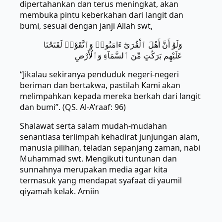
dipertahankan dan terus meningkat, akan
membuka pintu keberkahan dari langit dan
bumi, sesuai dengan janji Allah swt,
وَلَوْ أَنَّ أَهْلَ ٱلْقُرَىٰٓ ءَامَنُوا۟ وَٱتَّقَوْا۟ لَفَتَحْنَا
عَلَيْهِم بَرَكَٰتٍ مِّنَ ٱلسَّمَآءِ وَٱلْأَرْضِ
“Jikalau sekiranya penduduk negeri-negeri
beriman dan bertakwa, pastilah Kami akan
melimpahkan kepada mereka berkah dari langit
dan bumi”. (QS. Al-A’raaf: 96)
Shalawat serta salam mudah-mudahan
senantiasa terlimpah kehadirat junjungan alam,
manusia pilihan, teladan sepanjang zaman, nabi
Muhammad swt. Mengikuti tuntunan dan
sunnahnya merupakan media agar kita
termasuk yang mendapat syafaat di yaumil
qiyamah kelak. Amiin