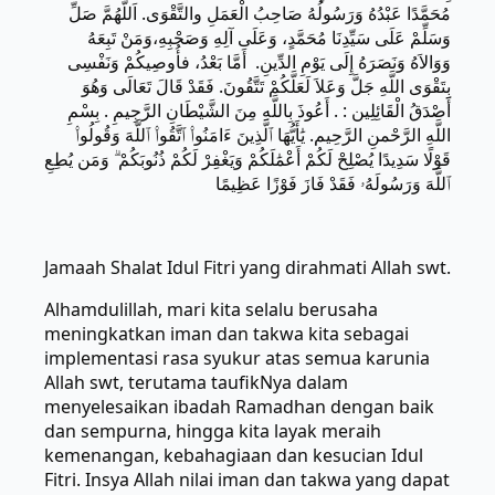
مُحَمَّدًا عَبْدُهُ وَرَسُولُهُ صَاحِبُ الْعَمَلِ والتَّقْوَى. اَللَّهُمَّ صَلِّ
وَسَلِّمْ عَلَى سَيِّدِنَا مُحَمَّدٍ، وَعَلَى آلِهِ وَصَحْبِهِ،وَمَنْ تَبِعَهُ
وَوَالاَهُ وَنَصَرَهُ إِلَى يَوْمِ الدِّينِ. أَمَّا بَعْدُ، فأُوصِيكُمْ وَنَفْسِى
بِتَقْوَى اللَّهِ جَلَّ وَعَلاَ لَعَلَّكُمْ تَتَّقُونَ. فَقَدْ قَالَ تَعَالَى وَهُوَ
أَصْدَقُ الْقَائِلِين : . أَعُوذَ بِاللَّهِ مِنَ الشَّيْطَانِ الرَّجِيمِ . بِسْمِ
اللَّهِ الرَّحْمنِ الرَّحِيم. يَٰأَيُّهَا ٱلَّذِينَ ءَامَنُوا۟ ٱتَّقُوا۟ ٱللَّهَ وَقُولُوا۟
قَوْلًا سَدِيدًا يُصْلِحْ لَكُمْ أَعْمَٰلَكُمْ وَيَغْفِرْ لَكُمْ ذُنُوبَكُمْ ۗ وَمَن يُطِعِ
ٱللَّهَ وَرَسُولَهُۥ فَقَدْ فَازَ فَوْزًا عَظِيمًا
Jamaah Shalat Idul Fitri yang dirahmati Allah swt.
Alhamdulillah, mari kita selalu berusaha
meningkatkan iman dan takwa kita sebagai
implementasi rasa syukur atas semua karunia
Allah swt, terutama taufikNya dalam
menyelesaikan ibadah Ramadhan dengan baik
dan sempurna, hingga kita layak meraih
kemenangan, kebahagiaan dan kesucian Idul
Fitri. Insya Allah nilai iman dan takwa yang dapat