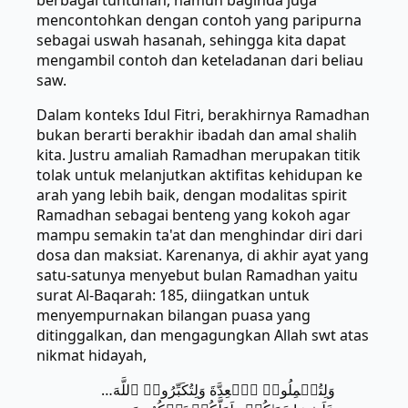
berbagai tuntunan, namun baginda juga
mencontohkan dengan contoh yang paripurna
sebagai uswah hasanah, sehingga kita dapat
mengambil contoh dan keteladanan dari beliau
saw.
Dalam konteks Idul Fitri, berakhirnya Ramadhan
bukan berarti berakhir ibadah dan amal shalih
kita. Justru amaliah Ramadhan merupakan titik
tolak untuk melanjutkan aktifitas kehidupan ke
arah yang lebih baik, dengan modalitas spirit
Ramadhan sebagai benteng yang kokoh agar
mampu semakin ta'at dan menghindar diri dari
dosa dan maksiat. Karenanya, di akhir ayat yang
satu-satunya menyebut bulan Ramadhan yaitu
surat Al-Baqarah: 185, diingatkan untuk
menyempurnakan bilangan puasa yang
ditinggalkan, dan mengagungkan Allah swt atas
nikmat hidayah,
…وَلِتُكۡمِلُوا۟ ٱلۡعِدَّةَ وَلِتُكَبِّرُوا۟ ٱللَّهَ