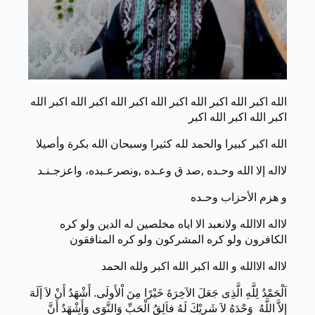
الله اكبر الله اكبر الله اكبر الله اكبر الله اكبر الله اكبر الله
اكبر الله اكبر الله اكبر
الله اكبر كبيرا والحمد لله كثيرا وسبحان الله بكرة وأصيلا
لااله إلا الله وحـده ,صد ق وعـده ,ونصرعـبده، واعزجـنـد
و هزم الأحزاب وحـده
لااله الاالله ولانعبد الا اياه مخلصين له الدين ولو كره
الكافرون ولو كره المشركون ولو كره المنافقون
لااله الاالله و الله اكبر الله اكبر ولله الحمد
اَلْحَمْدُ لِلَّهِ الَّذِى جَعَلَ الآخِرَةَ خَيْرًا مِنَ اْلأَولَى. أَشْهَدُ أَنْ لاَ إَلَهَ
إِلاَّ اللَّهُ وَحْدَهُ لاَ شَرِيْكَ لَهُ فاَلِقُ الْحَبِّ وَالنَّوَى وَأَشْهَدُ أَنَّ