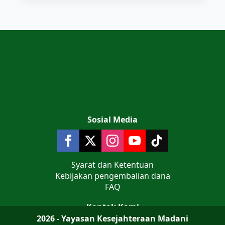
Sosial Media
Syarat dan Ketentuan
Kebijakan pengembalian dana
FAQ
Kontak Kami
2026 - Yayasan Kesejahteraan Madani
Jalan Teluk Jakarta No 9 Komplek AL