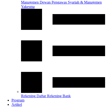
Manajemen
Dewan Pengawas Syariah & Manajemen
Yakesma
Rekening
Daftar Rekening Bank
Program
Artikel