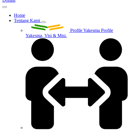
Donasi
Home
Tentang Kami
Profile Yakesma
Profile
Yakesma, Visi & Misi.