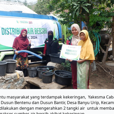
tu masyarakat yang terdampak kekeringan, Yakesma Caba
di Dusun Bentenu dan Dusun Bantir, Desa Banyu Urip, Kec
ini dilakukan dengan mengerahkan 2 tangki air untuk memb
gakses sumber air bersih akibat kekeringan.