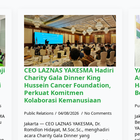
ji
CEO LAZNAS YAKESMA Hadiri
Y
Charity Gala Dinner King
A
i
Hussein Cancer Foundation,
H
Perkuat Komitmen
B
Kolaborasi Kemanusiaan
s
Pu
Public Relations
04/08/2026
No Comments
SMA
Ja
u
Be
Jakarta — CEO LAZNAS YAKESMA, Dr.
YA
Romdlon Hidayat, M.Soc.Sc., menghadiri
pe
acara Charity Gala Dinner yang
an
se