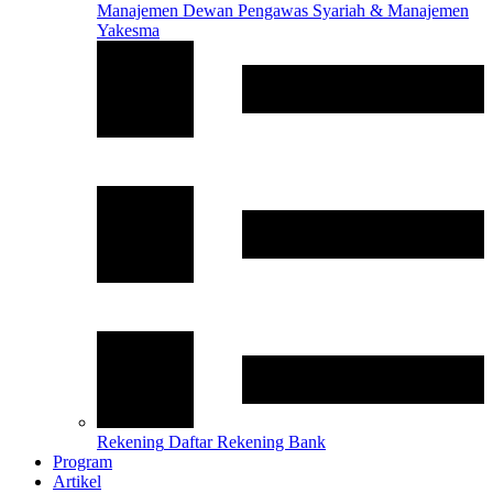
Manajemen
Dewan Pengawas Syariah & Manajemen
Yakesma
Rekening
Daftar Rekening Bank
Program
Artikel