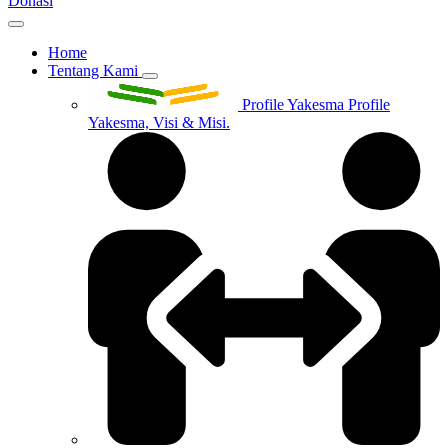
Donasi
Home
Tentang Kami
Profile Yakesma
Profile
Yakesma, Visi & Misi.