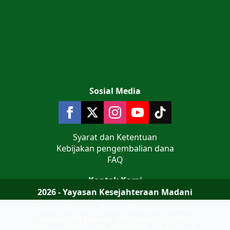
Sosial Media
Syarat dan Ketentuan
Kebijakan pengembalian dana
FAQ
Kontak Kami
2026 - Yayasan Kesejahteraan Madani
Jalan Teluk Jakarta No 9 Komplek AL
Rawa Bambu, Pasar Minggu, Jakarta
Selatan, DKI Jakarta, Indonesia - 12520