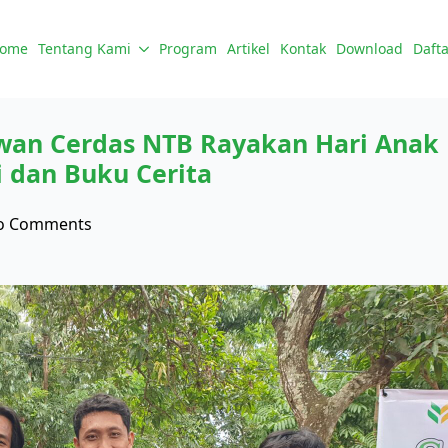
ome
Tentang Kami
Program
Artikel
Kontak
Download
Dafta
an Cerdas NTB Rayakan Hari Anak N
 dan Buku Cerita
o Comments