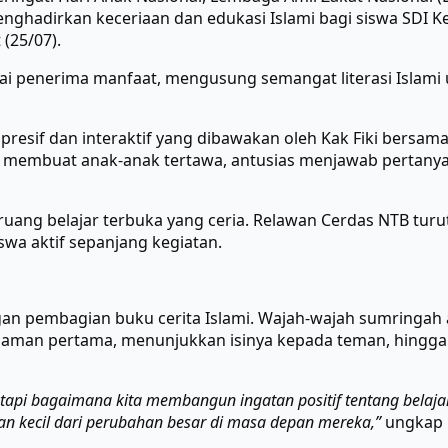
ghadirkan keceriaan dan edukasi Islami bagi siswa SDI Ke
(25/07).
bagai penerima manfaat, mengusung semangat literasi Isla
resif dan interaktif yang dibawakan oleh Kak Fiki bersam
embuat anak-anak tertawa, antusias menjawab pertanyaan
uang belajar terbuka yang ceria. Relawan Cerdas NTB turu
wa aktif sepanjang kegiatan.
gan pembagian buku cerita Islami. Wajah-wajah sumringah 
laman pertama, menunjukkan isinya kepada teman, hingg
api bagaimana kita membangun ingatan positif tentang belajar,
an kecil dari perubahan besar di masa depan mereka,”
ungkap H