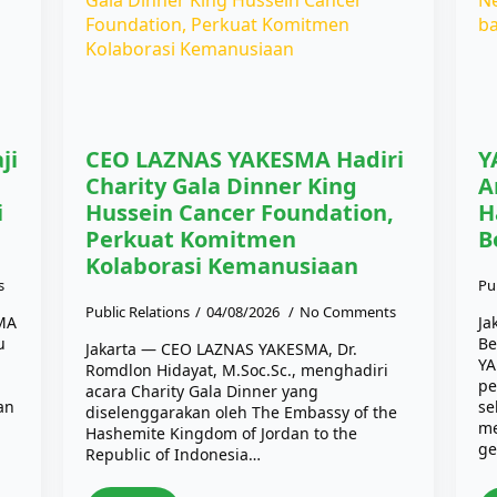
ji
CEO LAZNAS YAKESMA Hadiri
Y
Charity Gala Dinner King
A
i
Hussein Cancer Foundation,
H
Perkuat Komitmen
B
Kolaborasi Kemanusiaan
s
Pu
Public Relations
04/08/2026
No Comments
SMA
Ja
u
Be
Jakarta — CEO LAZNAS YAKESMA, Dr.
YA
Romdlon Hidayat, M.Soc.Sc., menghadiri
pe
acara Charity Gala Dinner yang
an
se
diselenggarakan oleh The Embassy of the
me
Hashemite Kingdom of Jordan to the
ge
Republic of Indonesia…