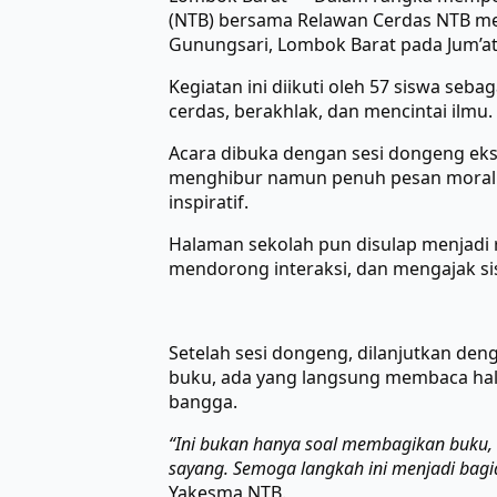
(NTB) bersama Relawan Cerdas NTB men
Gunungsari, Lombok Barat pada Jum’at 
Kegiatan ini diikuti oleh 57 siswa se
cerdas, berakhlak, dan mencintai ilmu.
Acara dibuka dengan sesi dongeng eksp
menghibur namun penuh pesan moral m
inspiratif.
Halaman sekolah pun disulap menjadi r
mendorong interaksi, dan mengajak sis
Setelah sesi dongeng, dilanjutkan den
buku, ada yang langsung membaca ha
bangga.
“Ini bukan hanya soal membagikan buku, t
sayang. Semoga langkah ini menjadi bagi
Yakesma NTB.