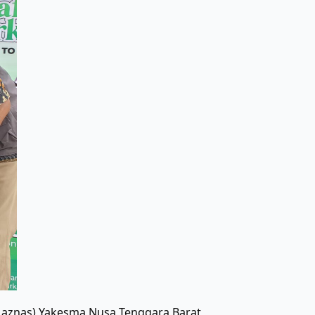
Laznas) Yakesma Nusa Tenggara Barat