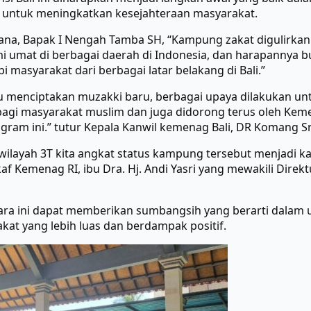
 untuk meningkatkan kesejahteraan masyarakat.
ana, Bapak I Nengah Tamba SH, “Kampung zakat digulirka
 umat di berbagai daerah di Indonesia, dan harapannya b
 masyarakat dari berbagai latar belakang di Bali.”
 menciptakan muzakki baru, berbagai upaya dilakukan u
 bagi masyarakat muslim dan juga didorong terus oleh Keme
am ini.” tutur Kepala Kanwil kemenag Bali, DR Komang Sri
 wilayah 3T kita angkat status kampung tersebut menjadi 
f Kemenag RI, ibu Dra. Hj. Andi Yasri yang mewakili Dire
ara ini dapat memberikan sumbangsih yang berarti dalam
kat yang lebih luas dan berdampak positif.