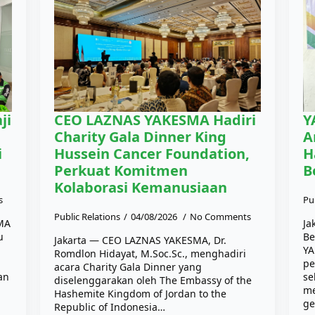
ji
CEO LAZNAS YAKESMA Hadiri
Y
Charity Gala Dinner King
A
i
Hussein Cancer Foundation,
H
Perkuat Komitmen
B
Kolaborasi Kemanusiaan
s
Pu
Public Relations
04/08/2026
No Comments
SMA
Ja
u
Be
Jakarta — CEO LAZNAS YAKESMA, Dr.
YA
Romdlon Hidayat, M.Soc.Sc., menghadiri
pe
acara Charity Gala Dinner yang
an
se
diselenggarakan oleh The Embassy of the
me
Hashemite Kingdom of Jordan to the
ge
Republic of Indonesia…