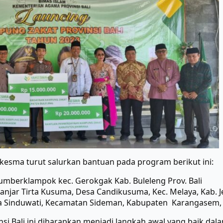
kesma turut salurkan bantuan pada program berikut ini:
mberklampok kec. Gerokgak Kab. Buleleng Prov. Bali
njar Tirta Kusuma, Desa Candikusuma, Kec. Melaya, Kab. J
 Sinduwati, Kecamatan Sideman, Kabupaten Karangasem, 
si Bali ini diharapkan menjadi langkah awal yang baik da