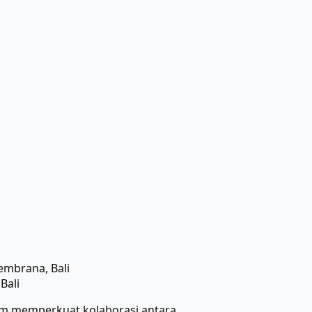
embrana, Bali
Bali
lam memperkuat kolaborasi antara