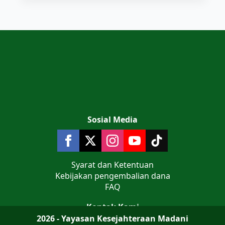
Sosial Media
Syarat dan Ketentuan
Kebijakan pengembalian dana
FAQ
Kontak Kami
2026 - Yayasan Kesejahteraan Madani
Jalan Teluk Jakarta No 9 Komplek AL