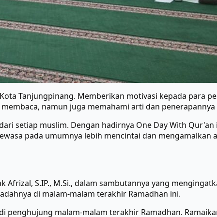
h Kota Tanjungpinang. Memberikan motivasi kepada para p
a membaca, namun juga memahami arti dan penerapannya d
ari setiap muslim. Dengan hadirnya One Day With Qur'an in
dewasa pada umumnya lebih mencintai dan mengamalkan ap
k Afrizal, S.IP., M.Si., dalam sambutannya yang menginga
ibadahnya di malam-malam terakhir Ramadhan ini.
pai di penghujung malam-malam terakhir Ramadhan. Ramaika