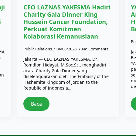
ji
CEO LAZNAS YAKESMA Hadiri
Y
Charity Gala Dinner King
A
i
Hussein Cancer Foundation,
H
Perkuat Komitmen
B
Kolaborasi Kemanusiaan
s
Pu
Public Relations
04/08/2026
No Comments
SMA
Ja
u
Be
Jakarta — CEO LAZNAS YAKESMA, Dr.
YA
Romdlon Hidayat, M.Soc.Sc., menghadiri
pe
acara Charity Gala Dinner yang
an
se
diselenggarakan oleh The Embassy of the
me
Hashemite Kingdom of Jordan to the
ge
Republic of Indonesia…
Baca