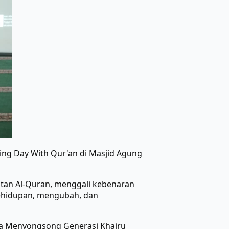
ng Day With Qur'an di Masjid Agung
atan Al-Quran, menggali kebenaran
ehidupan, mengubah, dan
qwa Menyongsong Generasi Khairu