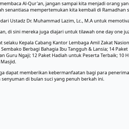
i membaca Al-Qur'an, jangan sampai kita menjadi orang ya
llah senantiasa mempertemukan kita kembali di Ramadhan s
h dari Ustadz Dr. Muhammad Lazim, Lc., M.A untuk memotiv
n, di sini mereka juga diajari untuk tilawah one day one ju
yat selaku Kepala Cabang Kantor Lembaga Amil Zakat Nasio
Sembako Berbagi Bahagia Ibu Tangguh & Lansia; 14 Paket
an Guru Ngaji; 12 Paket Hadiah untuk Peserta Terbaik; 10 H
 Masjid.
uga dapat memberikan kebermanfaatan bagi para penerim
enyuman di bulan suci yang penuh berkah ini.