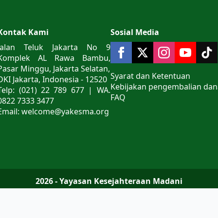
Kontak Kami
Sosial Media
Jalan Teluk Jakarta No 9
Komplek AL Rawa Bambu,
Pasar Minggu, Jakarta Selatan,
Syarat dan Ketentuan
DKI Jakarta, Indonesia - 12520
Kebijakan pengembalian dan
Telp: (021) 22 789 677 | WA.
FAQ
0822 7333 3477
Email: welcome@yakesma.org
2026 - Yayasan Kesejahteraan Madani