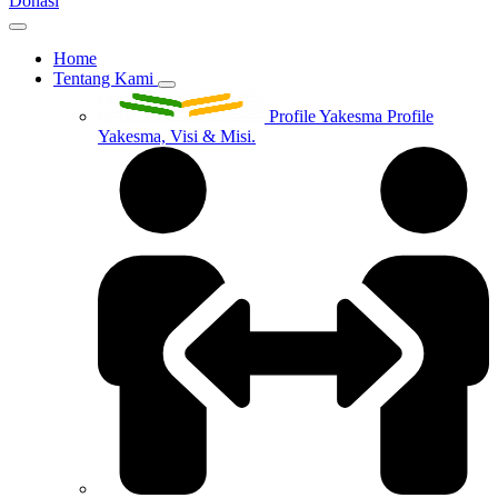
Donasi
Home
Tentang Kami
Profile Yakesma
Profile
Yakesma, Visi & Misi.