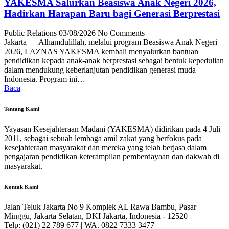
YAKESMA Salurkan Beasiswa Anak Negeri 2026,
Hadirkan Harapan Baru bagi Generasi Berprestasi
Public Relations
03/08/2026
No Comments
Jakarta — Alhamdulillah, melalui program Beasiswa Anak Negeri
2026, LAZNAS YAKESMA kembali menyalurkan bantuan
pendidikan kepada anak-anak berprestasi sebagai bentuk kepedulian
dalam mendukung keberlanjutan pendidikan generasi muda
Indonesia. Program ini…
Baca
Tentang Kami
Yayasan Kesejahteraan Madani (YAKESMA) didirikan pada 4 Juli
2011, sebagai sebuah lembaga amil zakat yang berfokus pada
kesejahteraan masyarakat dan mereka yang telah berjasa dalam
pengajaran pendidikan keterampilan pemberdayaan dan dakwah di
masyarakat.
Kontak Kami
Jalan Teluk Jakarta No 9 Komplek AL Rawa Bambu, Pasar
Minggu, Jakarta Selatan, DKI Jakarta, Indonesia - 12520
Telp: (021) 22 789 677 | WA. 0822 7333 3477