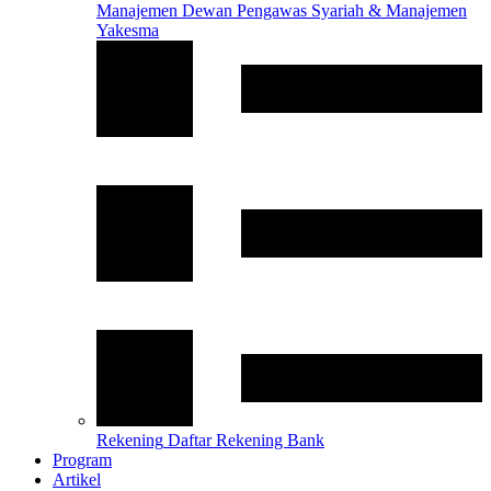
Manajemen
Dewan Pengawas Syariah & Manajemen
Yakesma
Rekening
Daftar Rekening Bank
Program
Artikel