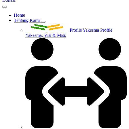
Donasi
Home
Tentang Kami
Profile Yakesma
Profile
Yakesma, Visi & Misi.