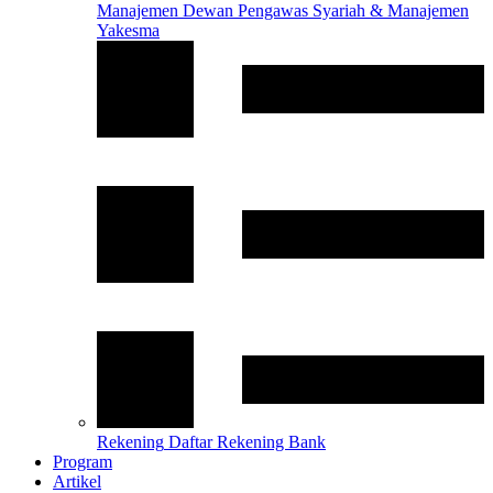
Manajemen
Dewan Pengawas Syariah & Manajemen
Yakesma
Rekening
Daftar Rekening Bank
Program
Artikel