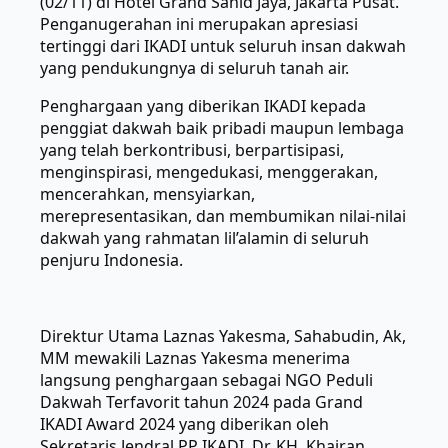
(02/11) di Hotel Grand Sahid Jaya, Jakarta Pusat.
Penganugerahan ini merupakan apresiasi
tertinggi dari IKADI untuk seluruh insan dakwah
yang pendukungnya di seluruh tanah air.
Penghargaan yang diberikan IKADI kepada
penggiat dakwah baik pribadi maupun lembaga
yang telah berkontribusi, berpartisipasi,
menginspirasi, mengedukasi, menggerakan,
mencerahkan, mensyiarkan,
merepresentasikan, dan membumikan nilai-nilai
dakwah yang rahmatan lil’alamin di seluruh
penjuru Indonesia.
Direktur Utama Laznas Yakesma, Sahabudin, Ak,
MM mewakili Laznas Yakesma menerima
langsung penghargaan sebagai NGO Peduli
Dakwah Terfavorit tahun 2024 pada Grand
IKADI Award 2024 yang diberikan oleh
Sekretaris Jendral PP IKADI, Dr. KH. Khairan