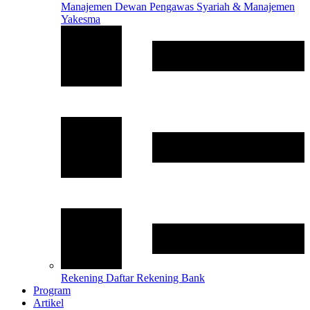
Manajemen
Dewan Pengawas Syariah & Manajemen
Yakesma
Rekening
Daftar Rekening Bank
Program
Artikel