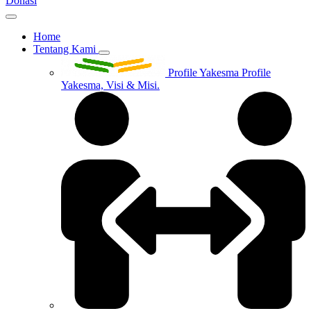
Donasi
Home
Tentang Kami
Profile Yakesma
Profile
Yakesma, Visi & Misi.