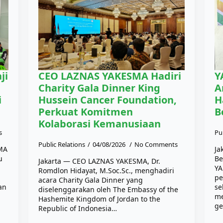
ji
CEO LAZNAS YAKESMA Hadiri
Y
Charity Gala Dinner King
A
i
Hussein Cancer Foundation,
H
Perkuat Komitmen
B
Kolaborasi Kemanusiaan
s
Pu
Public Relations
04/08/2026
No Comments
SMA
Ja
u
Be
Jakarta — CEO LAZNAS YAKESMA, Dr.
YA
Romdlon Hidayat, M.Soc.Sc., menghadiri
pe
acara Charity Gala Dinner yang
an
se
diselenggarakan oleh The Embassy of the
me
Hashemite Kingdom of Jordan to the
ge
Republic of Indonesia…