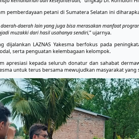
nuju kemandirian dan kesejahteraan,”
ungkap Dr. Romdlon Hi
 pemberdayaan petani di Sumatera Selatan ini diharapkan
i daerah-daerah lain yang juga bisa merasakan manfaat progra
adi muzakki dari hasil usahanya sendiri,
” ujarnya.
dijalankan LAZNAS Yakesma berfokus pada peningkatan
odal, serta penguatan kelembagaan kelompok.
m apresiasi kepada seluruh donatur dan sahabat derma
akesma untuk
terus bersama mewujudkan masyarakat yang se