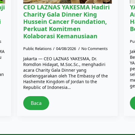
ji
CEO LAZNAS YAKESMA Hadiri
Y
Charity Gala Dinner King
A
i
Hussein Cancer Foundation,
H
Perkuat Komitmen
B
Kolaborasi Kemanusiaan
s
Pu
Public Relations
04/08/2026
No Comments
SMA
Ja
u
Be
Jakarta — CEO LAZNAS YAKESMA, Dr.
YA
Romdlon Hidayat, M.Soc.Sc., menghadiri
pe
acara Charity Gala Dinner yang
an
se
diselenggarakan oleh The Embassy of the
me
Hashemite Kingdom of Jordan to the
ge
Republic of Indonesia…
Baca