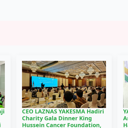
ji
CEO LAZNAS YAKESMA Hadiri
Y
Charity Gala Dinner King
A
i
Hussein Cancer Foundation,
H