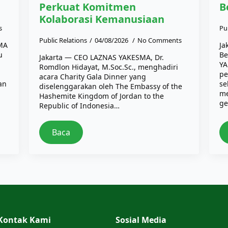
Perkuat Komitmen
B
Kolaborasi Kemanusiaan
s
Pu
Public Relations
04/08/2026
No Comments
SMA
Ja
u
Be
Jakarta — CEO LAZNAS YAKESMA, Dr.
YA
Romdlon Hidayat, M.Soc.Sc., menghadiri
pe
acara Charity Gala Dinner yang
an
se
diselenggarakan oleh The Embassy of the
me
Hashemite Kingdom of Jordan to the
ge
Republic of Indonesia…
Baca
Kontak Kami
Sosial Media