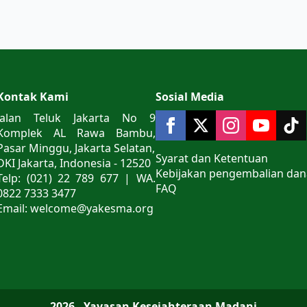
Kontak Kami
Sosial Media
Jalan Teluk Jakarta No 9
Komplek AL Rawa Bambu,
Pasar Minggu, Jakarta Selatan,
Syarat dan Ketentuan
DKI Jakarta, Indonesia - 12520
Kebijakan pengembalian dan
Telp: (021) 22 789 677 | WA.
FAQ
0822 7333 3477
Email: welcome@yakesma.org
2026 - Yayasan Kesejahteraan Madani