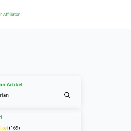
r Affiliator
an Artikel
Search
for:
i
ikel
(169)