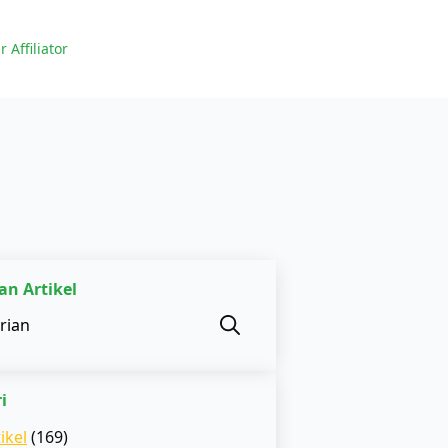
r Affiliator
an Artikel
Search
for:
i
ikel
(169)