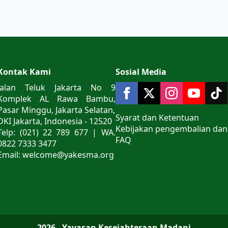
Kontak Kami
Sosial Media
Jalan Teluk Jakarta No 9
Komplek AL Rawa Bambu,
Pasar Minggu, Jakarta Selatan,
Syarat dan Ketentuan
DKI Jakarta, Indonesia - 12520
Kebijakan pengembalian dan
Telp: (021) 22 789 677 | WA.
FAQ
0822 7333 3477
Email: welcome@yakesma.org
2026 - Yayasan Kesejahteraan Madani