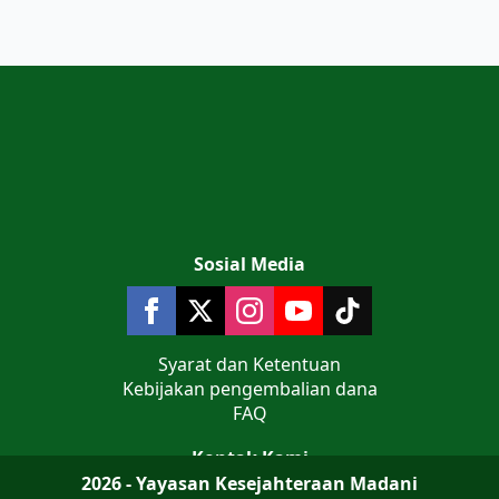
Sosial Media
Syarat dan Ketentuan
Kebijakan pengembalian dana
FAQ
Kontak Kami
2026 - Yayasan Kesejahteraan Madani
Jalan Teluk Jakarta No 9 Komplek AL