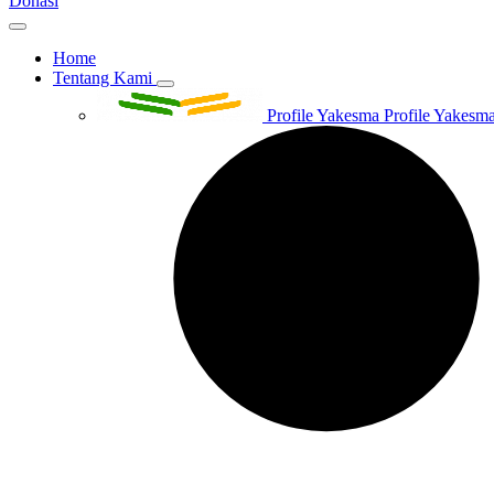
Donasi
Home
Tentang Kami
Profile Yakesma
Profile Yakesma