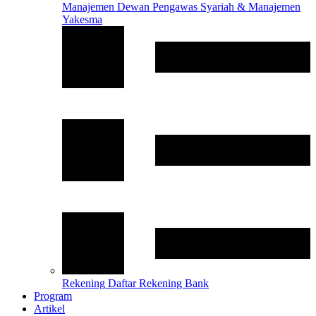
Manajemen
Dewan Pengawas Syariah & Manajemen
Yakesma
Rekening
Daftar Rekening Bank
Program
Artikel