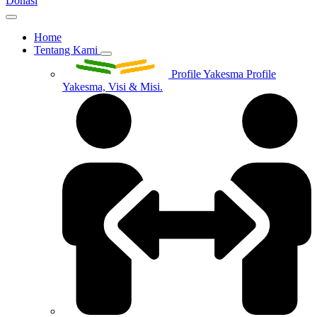
Donasi
Home
Tentang Kami
Profile Yakesma
Profile
Yakesma, Visi & Misi.