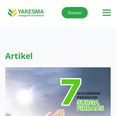
Donasi
Artikel