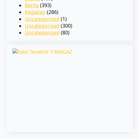
Berita
(393)
Kegiatan
(286)
Uncategorized
(1)
Uncategorized
(300)
Uncategorized
(80)