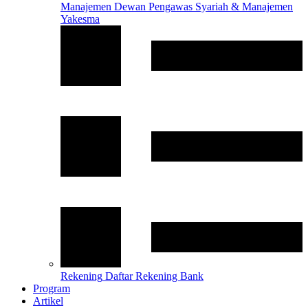
Manajemen
Dewan Pengawas Syariah & Manajemen
Yakesma
Rekening
Daftar Rekening Bank
Program
Artikel