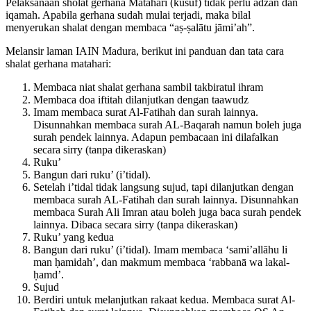
Pelaksanaan sholat gerhana Matahari (kusuf) tidak perlu adzan dan
iqamah. Apabila gerhana sudah mulai terjadi, maka bilal
menyerukan shalat dengan membaca “aṣ-ṣalātu jāmi’ah”.
Melansir laman IAIN Madura, berikut ini panduan dan tata cara
shalat gerhana matahari:
Membaca niat shalat gerhana sambil takbiratul ihram
Membaca doa iftitah dilanjutkan dengan taawudz
Imam membaca surat Al-Fatihah dan surah lainnya.
Disunnahkan membaca surah AL-Baqarah namun boleh juga
surah pendek lainnya. Adapun pembacaan ini dilafalkan
secara sirry (tanpa dikeraskan)
Ruku’
Bangun dari ruku’ (i’tidal).
Setelah i’tidal tidak langsung sujud, tapi dilanjutkan dengan
membaca surah AL-Fatihah dan surah lainnya. Disunnahkan
membaca Surah Ali Imran atau boleh juga baca surah pendek
lainnya. Dibaca secara sirry (tanpa dikeraskan)
Ruku’ yang kedua
Bangun dari ruku’ (i’tidal). Imam membaca ‘sami’allāhu li
man ḥamidah’, dan makmum membaca ‘rabbanā wa lakal-
ḥamd’.
Sujud
Berdiri untuk melanjutkan rakaat kedua. Membaca surat Al-