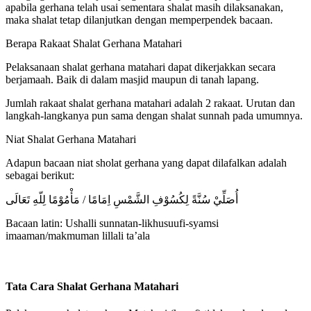
apabila gerhana telah usai sementara shalat masih dilaksanakan,
maka shalat tetap dilanjutkan dengan memperpendek bacaan.
Berapa Rakaat Shalat Gerhana Matahari
Pelaksanaan shalat gerhana matahari dapat dikerjakkan secara
berjamaah. Baik di dalam masjid maupun di tanah lapang.
Jumlah rakaat shalat gerhana matahari adalah 2 rakaat. Urutan dan
langkah-langkanya pun sama dengan shalat sunnah pada umumnya.
Niat Shalat Gerhana Matahari
Adapun bacaan niat sholat gerhana yang dapat dilafalkan adalah
sebagai berikut:
أُصَلِّيْ سُنَّةً لِكُسُوْفِ الشَّمْسِ اِمَامًا / مَأْمُوْمًا لِلّهِ تَعَالَى
Bacaan latin: Ushalli sunnatan-likhusuufi-syamsi
imaaman/makmuman lillali ta’ala
Tata Cara Shalat Gerhana Matahari