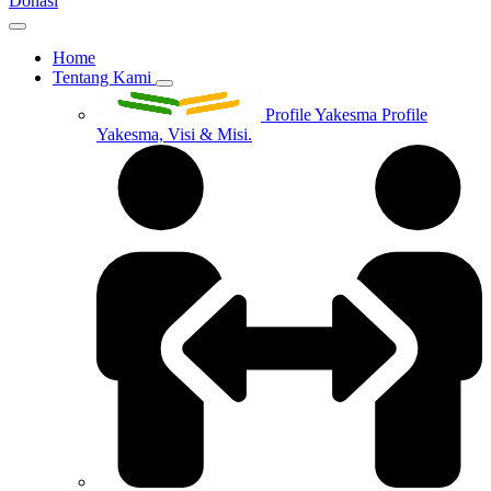
Donasi
Home
Tentang Kami
Profile Yakesma
Profile
Yakesma, Visi & Misi.