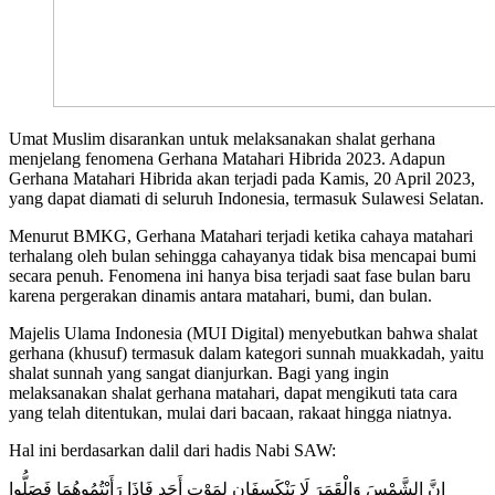
Umat Muslim disarankan untuk melaksanakan shalat gerhana
menjelang fenomena Gerhana Matahari Hibrida 2023. Adapun
Gerhana Matahari Hibrida akan terjadi pada Kamis, 20 April 2023,
yang dapat diamati di seluruh Indonesia, termasuk Sulawesi Selatan.
Menurut BMKG, Gerhana Matahari terjadi ketika cahaya matahari
terhalang oleh bulan sehingga cahayanya tidak bisa mencapai bumi
secara penuh. Fenomena ini hanya bisa terjadi saat fase bulan baru
karena pergerakan dinamis antara matahari, bumi, dan bulan.
Majelis Ulama Indonesia (MUI Digital) menyebutkan bahwa shalat
gerhana (khusuf) termasuk dalam kategori sunnah muakkadah, yaitu
shalat sunnah yang sangat dianjurkan. Bagi yang ingin
melaksanakan shalat gerhana matahari, dapat mengikuti tata cara
yang telah ditentukan, mulai dari bacaan, rakaat hingga niatnya.
Hal ini berdasarkan dalil dari hadis Nabi SAW:
إِنَّ الشَّمْسَ وَالْقَمَرَ لَا يَنْكَسِفَانِ لِمَوْتِ أَحَدٍ فَإِذَا رَأَيْتُمُوهُمَا فَصَلُّوا