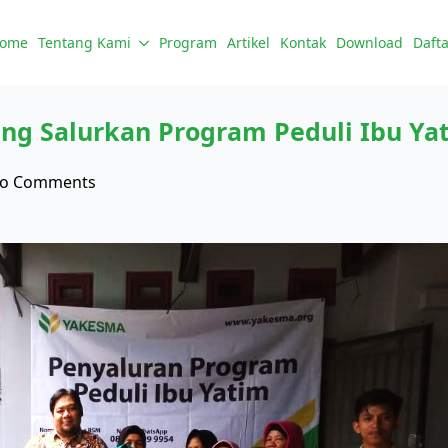
ome
Tentang Kami
Program
Artikel
Kontak
Download
Dafta
ng Salurkan Program Peduli Ibu Ya
o Comments