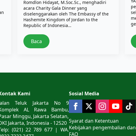
YA
Romdlon Hidayat, M.Soc.Sc., menghadiri
pe
acara Charity Gala Dinner yang
an
se
diselenggarakan oleh The Embassy of the
me
Hashemite Kingdom of Jordan to the
ge
Republic of Indonesia…
Baca
Kontak Kami
Sosial Media
Jalan Teluk Jakarta No 9
Komplek AL Rawa Bambu,
Pasar Minggu, Jakarta Selatan,
Syarat dan Ketentuan
DKI Jakarta, Indonesia - 12520
Kebijakan pengembalian dan
Telp: (021) 22 789 677 | WA.
FAQ