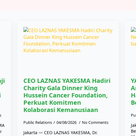
ji
CEO LAZNAS YAKESMA Hadiri
Y
Charity Gala Dinner King
A
i
Hussein Cancer Foundation,
H
Perkuat Komitmen
B
Kolaborasi Kemanusiaan
s
Pu
Public Relations
04/08/2026
No Comments
SMA
Ja
u
Be
Jakarta — CEO LAZNAS YAKESMA, Dr.