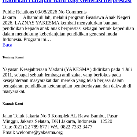
Hadirkan Harapan Baru bagi Generasi Berprestasi
Public Relations
03/08/2026
No Comments
Jakarta — Alhamdulillah, melalui program Beasiswa Anak Negeri
2026, LAZNAS YAKESMA kembali menyalurkan bantuan
pendidikan kepada anak-anak berprestasi sebagai bentuk kepedulian
dalam mendukung keberlanjutan pendidikan generasi muda
Indonesia. Program ini…
Baca
Tentang Kami
Yayasan Kesejahteraan Madani (YAKESMA) didirikan pada 4 Juli
2011, sebagai sebuah lembaga amil zakat yang berfokus pada
kesejahteraan masyarakat dan mereka yang telah berjasa dalam
pengajaran pendidikan keterampilan pemberdayaan dan dakwah di
masyarakat.
Kontak Kami
Jalan Teluk Jakarta No 9 Komplek AL Rawa Bambu, Pasar
Minggu, Jakarta Selatan, DKI Jakarta, Indonesia - 12520
Telp: (021) 22 789 677 | WA. 0822 7333 3477
Email: welcome@yakesma.org