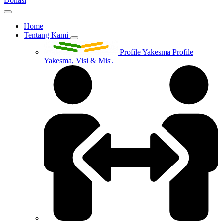
Donasi
Home
Tentang Kami
Profile Yakesma
Profile
Yakesma, Visi & Misi.