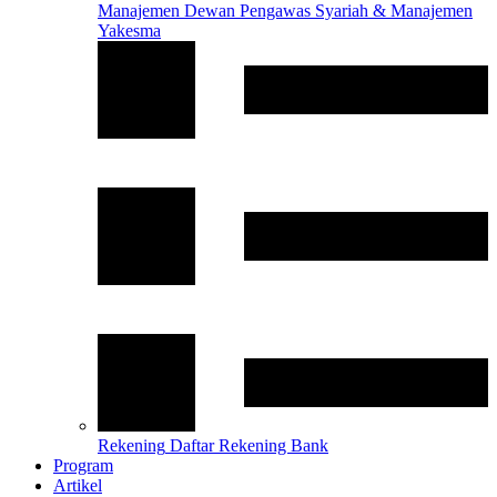
Manajemen
Dewan Pengawas Syariah & Manajemen
Yakesma
Rekening
Daftar Rekening Bank
Program
Artikel