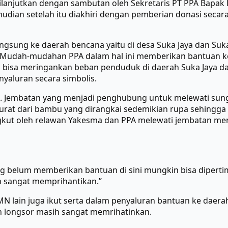
dilanjutkan dengan sambutan oleh Sekretaris PT PPA Bapak
dian setelah itu diakhiri dengan pemberian donasi secara
ngsung ke daerah bencana yaitu di desa Suka Jaya dan Su
. Mudah-mudahan PPA dalam hal ini memberikan bantuan k
isa meringankan beban penduduk di daerah Suka Jaya dan 
yaluran secara simbolis.
. Jembatan yang menjadi penghubung untuk melewati sunga
at dari bambu yang dirangkai sedemikian rupa sehingga bi
kut oleh relawan Yakesma dan PPA melewati jembatan menu
ang belum memberikan bantuan di sini mungkin bisa dipe
h sangat memprihantikan.”
MN lain juga ikut serta dalam penyaluran bantuan ke daera
an longsor masih sangat memrihatinkan.