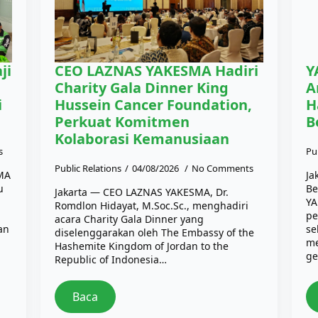
ji
CEO LAZNAS YAKESMA Hadiri
Y
Charity Gala Dinner King
A
i
Hussein Cancer Foundation,
H
Perkuat Komitmen
B
Kolaborasi Kemanusiaan
s
Pu
Public Relations
04/08/2026
No Comments
SMA
Ja
u
Be
Jakarta — CEO LAZNAS YAKESMA, Dr.
YA
Romdlon Hidayat, M.Soc.Sc., menghadiri
pe
acara Charity Gala Dinner yang
an
se
diselenggarakan oleh The Embassy of the
me
Hashemite Kingdom of Jordan to the
ge
Republic of Indonesia…
Baca