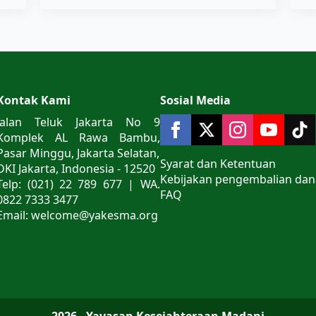
Kontak Kami
Sosial Media
Jalan Teluk Jakarta No 9
Komplek AL Rawa Bambu,
Pasar Minggu, Jakarta Selatan,
Syarat dan Ketentuan
DKI Jakarta, Indonesia - 12520
Kebijakan pengembalian dan
Telp: (021) 22 789 677 | WA.
FAQ
0822 7333 3477
Email: welcome@yakesma.org