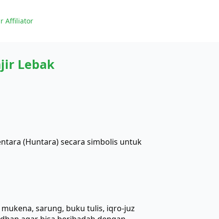
r Affiliator
jir Lebak
tara (Huntara) secara simbolis untuk
ukena, sarung, buku tulis, iqro-juz