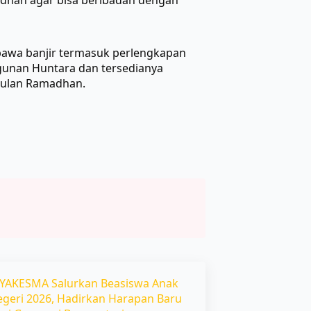
adhan agar bisa beribadah dengan
rbawa banjir termasuk perlengkapan
unan Huntara dan tersedianya
 bulan Ramadhan.