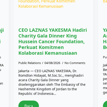
ji
CEO LAZNAS YAKESMA Hadiri
Y
Charity Gala Dinner King
A
i
Hussein Cancer Foundation,
H
Perkuat Komitmen
B
Kolaborasi Kemanusiaan
s
Pu
Public Relations
04/08/2026
No Comments
SMA
Ja
u
Be
Jakarta — CEO LAZNAS YAKESMA, Dr.
YA
Romdlon Hidayat, M.Soc.Sc., menghadiri
pe
acara Charity Gala Dinner yang
an
se
diselenggarakan oleh The Embassy of the
me
Hashemite Kingdom of Jordan to the
ge
Republic of Indonesia…
Baca