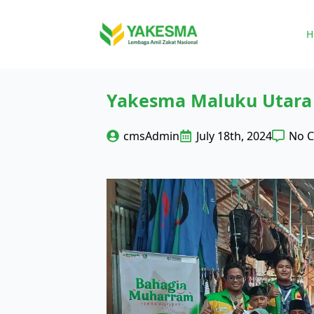
H
Yakesma Maluku Utara T
cmsAdmin
July 18th, 2024
No 