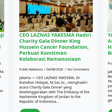
ji
CEO LAZNAS YAKESMA Hadiri
Y
Charity Gala Dinner King
A
i
Hussein Cancer Foundation,
H
Perkuat Komitmen
B
Kolaborasi Kemanusiaan
s
Pu
Public Relations
04/08/2026
No Comments
SMA
Ja
u
Be
Jakarta — CEO LAZNAS YAKESMA, Dr.
YA
Romdlon Hidayat, M.Soc.Sc., menghadiri
pe
acara Charity Gala Dinner yang
an
se
diselenggarakan oleh The Embassy of the
me
Hashemite Kingdom of Jordan to the
ge
Republic of Indonesia…