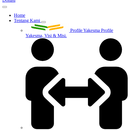
Donasi
Home
Tentang Kami
Profile Yakesma
Profile
Yakesma, Visi & Misi.