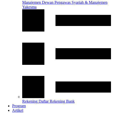
Manajemen
Dewan Pengawas Syariah & Manajemen
Yakesma
Rekening
Daftar Rekening Bank
Program
Artikel