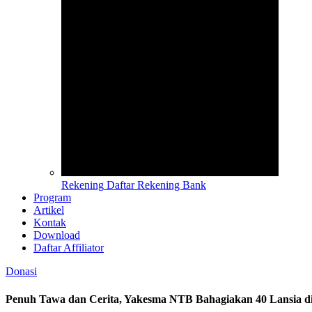
Rekening
Daftar Rekening Bank
Program
Artikel
Kontak
Download
Daftar Affiliator
Donasi
Penuh Tawa dan Cerita, Yakesma NTB Bahagiakan 40 Lansia 