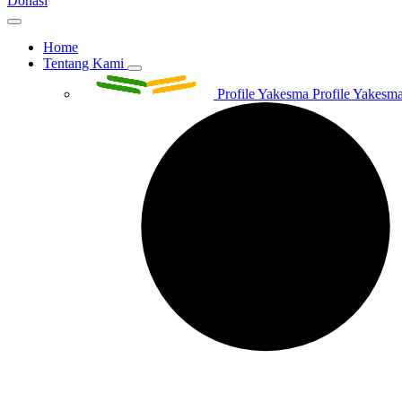
Donasi
Home
Tentang Kami
Profile Yakesma
Profile Yakesma