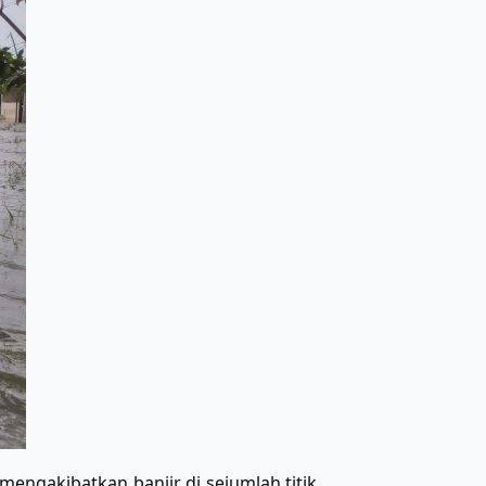
engakibatkan banjir di sejumlah titik,