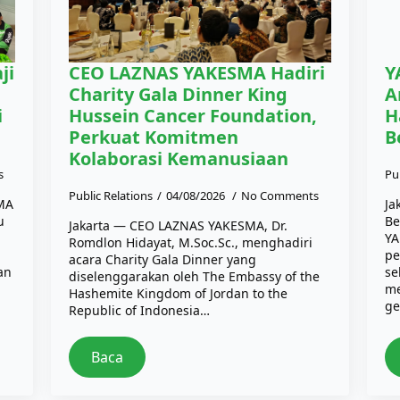
ji
CEO LAZNAS YAKESMA Hadiri
Y
Charity Gala Dinner King
A
i
Hussein Cancer Foundation,
H
Perkuat Komitmen
B
Kolaborasi Kemanusiaan
s
Pu
Public Relations
04/08/2026
No Comments
SMA
Ja
u
Be
Jakarta — CEO LAZNAS YAKESMA, Dr.
YA
Romdlon Hidayat, M.Soc.Sc., menghadiri
pe
acara Charity Gala Dinner yang
an
se
diselenggarakan oleh The Embassy of the
me
Hashemite Kingdom of Jordan to the
ge
Republic of Indonesia…
Baca