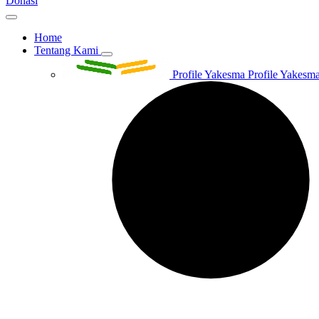
Donasi
Home
Tentang Kami
Profile Yakesma
Profile Yakesma