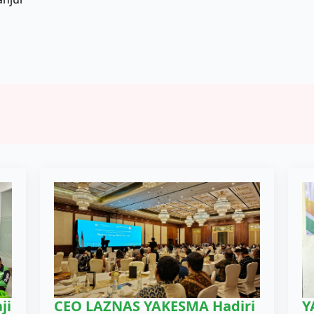
ji
CEO LAZNAS YAKESMA Hadiri
Y