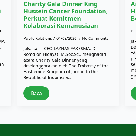
Charity Gala Dinner King
A
i
Hussein Cancer Foundation,
H
Perkuat Komitmen
B
Kolaborasi Kemanusiaan
s
Pu
Public Relations
04/08/2026
No Comments
SMA
Ja
u
Be
Jakarta — CEO LAZNAS YAKESMA, Dr.
YA
Romdlon Hidayat, M.Soc.Sc., menghadiri
pe
acara Charity Gala Dinner yang
an
se
diselenggarakan oleh The Embassy of the
me
Hashemite Kingdom of Jordan to the
ge
Republic of Indonesia…
Baca