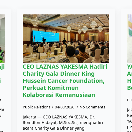
ji
CEO LAZNAS YAKESMA Hadiri
Y
Charity Gala Dinner King
A
i
Hussein Cancer Foundation,
H
Perkuat Komitmen
B
Kolaborasi Kemanusiaan
s
Pu
Public Relations
04/08/2026
No Comments
SMA
Ja
u
Be
Jakarta — CEO LAZNAS YAKESMA, Dr.
YA
Romdlon Hidayat, M.Soc.Sc., menghadiri
pe
acara Charity Gala Dinner yang