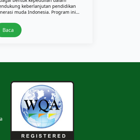
bagai bentuk kepedulian dalam
ndukung keberlanjutan pendidikan
nerasi muda Indonesia. Program ini…
Baca
a