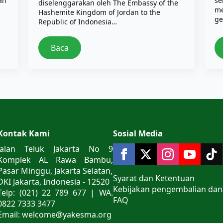
an
se
diselenggarakan oleh The Embassy of the
me
Hashemite Kingdom of Jordan to the
ge
Republic of Indonesia…
Baca
Kontak Kami
Sosial Media
Jalan Teluk Jakarta No 9
Komplek AL Rawa Bambu,
Pasar Minggu, Jakarta Selatan,
Syarat dan Ketentuan
DKI Jakarta, Indonesia - 12520
Kebijakan pengembalian dan
Telp: (021) 22 789 677 | WA.
FAQ
0822 7333 3477
Email: welcome@yakesma.org