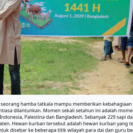
gi seorang hamba tatkala mampu memberikan kebahagiaan
antiasa dilantunkan. Momen sekali setahun ini adalah mom
Indonesia, Palestina dan Bangladesh. Sebanyak 229 sapi da
paten. Hewan kurban tersebut adalah hewan kurban yang 
uk disebar ke beberapa titik wilayah para dai dan guru b