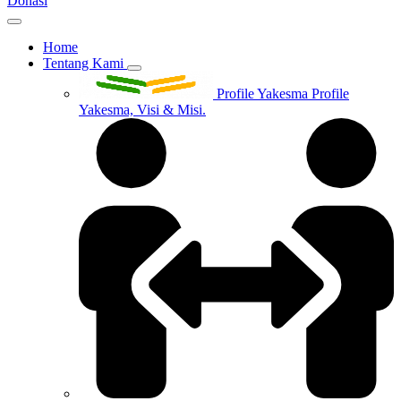
Donasi
Home
Tentang Kami
Profile Yakesma
Profile
Yakesma, Visi & Misi.