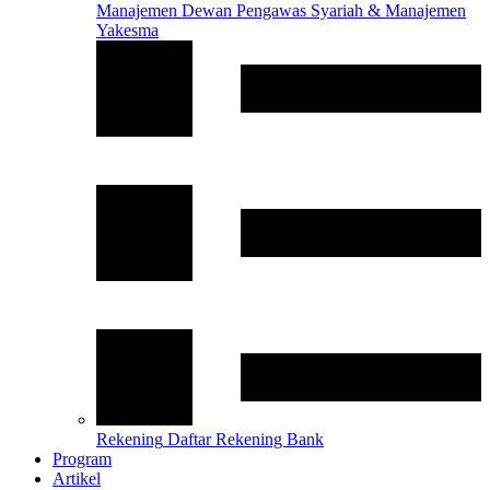
Manajemen
Dewan Pengawas Syariah & Manajemen
Yakesma
Rekening
Daftar Rekening Bank
Program
Artikel