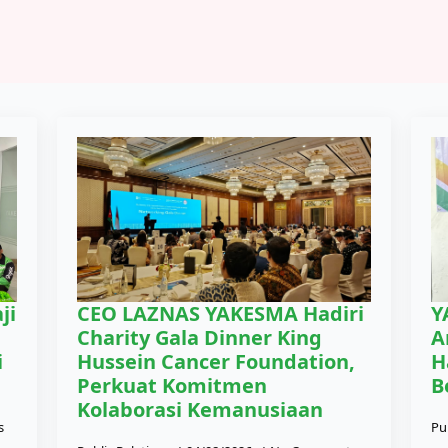
ji
CEO LAZNAS YAKESMA Hadiri
Y
Charity Gala Dinner King
A
i
Hussein Cancer Foundation,
H
Perkuat Komitmen
B
Kolaborasi Kemanusiaan
s
Pu