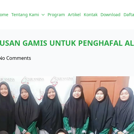
ome
Tentang Kami
Program
Artikel
Kontak
Download
Dafta
TUSAN GAMIS UNTUK PENGHAFAL A
No Comments