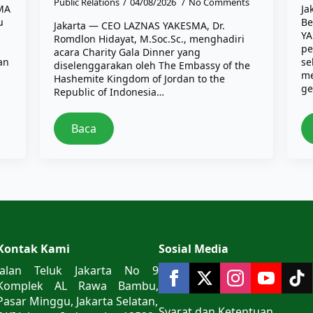
Public Relations
04/08/2026
No Comments
SMA
Ja
u
Be
Jakarta — CEO LAZNAS YAKESMA, Dr.
YA
Romdlon Hidayat, M.Soc.Sc., menghadiri
pe
acara Charity Gala Dinner yang
an
se
diselenggarakan oleh The Embassy of the
me
Hashemite Kingdom of Jordan to the
ge
Republic of Indonesia…
Baca
Kontak Kami
Sosial Media
Jalan Teluk Jakarta No 9
Komplek AL Rawa Bambu,
Pasar Minggu, Jakarta Selatan,
Syarat dan Ketentuan