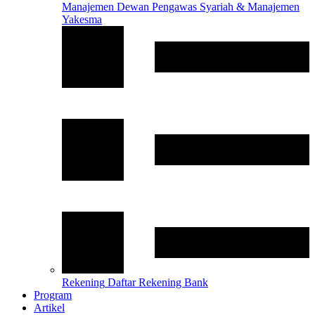
Manajemen
Dewan Pengawas Syariah & Manajemen
Yakesma
Rekening
Daftar Rekening Bank
Program
Artikel