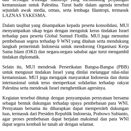
kemanusiaan untuk Palestina. Turut hadir dalam agenda tersebut
sejumlah awak media, ormas, serta lembaga filantropi, termasuk
LAZNAS YAKESMA.
Dalam taujihat yang disampaikan kepada peserta konsolidasi, MUI
menyampaikan sikap tegas dengan mengutuk keras tindakan Israel
terhadap para peserta Global Sumud Flotilla. MUI juga menuntut
pembebasan segera terhadap 9 WNI yang ditahan serta mendukung
langkah pemerintah Indonesia untuk mendorong Organisasi Kerja
Sama Islam (OKI) dan negara-negara sahabat agar turut mengambil
tindakan diplomatik.
Selain itu, MUI mendesak Perserikatan Bangsa-Bangsa (PBB)
untuk mengusut tindakan Israel yang dinilai melanggar nilai-nilai
kemanusiaan. MUI juga mengajak masyarakat Indonesia dan dunia
internasional untuk terus memperkuat solidaritas terhadap rakyat
Palestina serta mendesak Israel menghentikan agresinya.
Kegiatan tersebut ditutup dengan penyampaian pernyataan bersama
sebagai bentuk dukungan terhadap upaya pembebasan para WNI.
Pernyataan bersama itu diharapkan dapat memperoleh dukungan
luas, termasuk dari Presiden Republik Indonesia, Prabowo Subianto,
agar proses pembebasan dapat berjalan maksimal dan para WNI
dapat segera kembali ke tanah air dengan selamat.