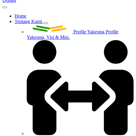
Donasi
Home
Tentang Kami
Profile Yakesma
Profile
Yakesma, Visi & Misi.